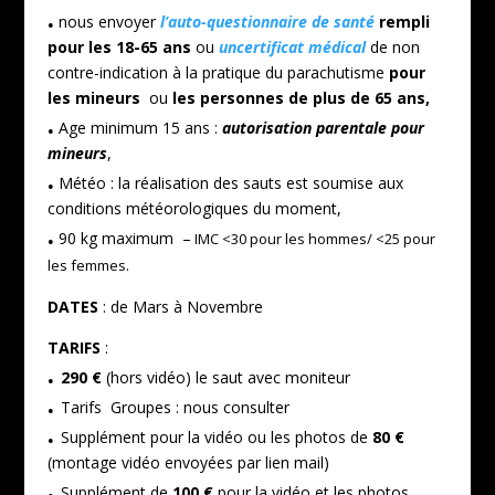
.
nous envoyer
l’auto-questionnaire de
santé
rempli
pour les 18-65 ans
ou
uncertificat médical
de non
contre-indication à la pratique du parachutisme
pour
les mineurs
ou
les personnes de plus de 65 ans,
.
Age minimum 15 ans :
autorisation parentale pour
mineurs
,
.
Météo : la réalisation des sauts est soumise aux
conditions météorologiques du moment,
.
90 kg maximum –
IMC <30 pour les hommes/ <25 pour
.
les femmes
DATES
: de Mars à Novembre
TARIFS
:
.
290 €
(hors vidéo) le saut avec moniteur
.
Tarifs Groupes : nous consulter
.
Supplément pour la vidéo ou les photos de
80 €
(montage vidéo envoyées par lien mail)
.
Supplément de
100 €
pour la vidéo et les photos