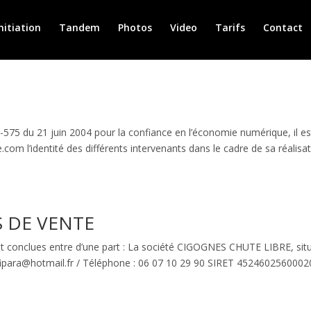
nitiation
Tandem
Photos
Video
Tarifs
Contact
575 du 21 juin 2004 pour la confiance en l’économie numérique, il es
e.com l’identité des différents intervenants dans le cadre de sa réalisa
 DE VENTE
nt conclues entre d’une part : La société CIGOGNES CHUTE LIBRE, sit
ofipara@hotmail.fr / Téléphone : 06 07 10 29 90 SIRET 4524602560002