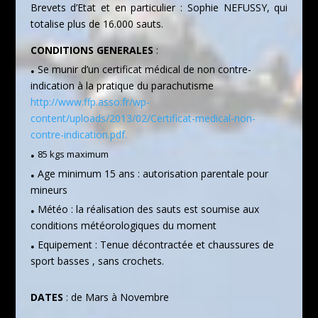
Brevets d’Etat et en particulier : Sophie NEFUSSY, qui
totalise plus de 16.000 sauts.
CONDITIONS GENERALES
:
.
Se munir d’un certificat médical de non contre-
indication à la pratique du parachutisme
http://www.ffp.asso.fr/wp-
content/uploads/2013/02/Certificat-medical-non-
contre-indication.pdf.
.
85 kgs maximum
.
Age minimum 15 ans : autorisation parentale pour
mineurs
.
Météo : la réalisation des sauts est soumise aux
conditions météorologiques du moment
.
Equipement : Tenue décontractée et chaussures de
sport basses , sans crochets.
DATES
: de Mars à Novembre